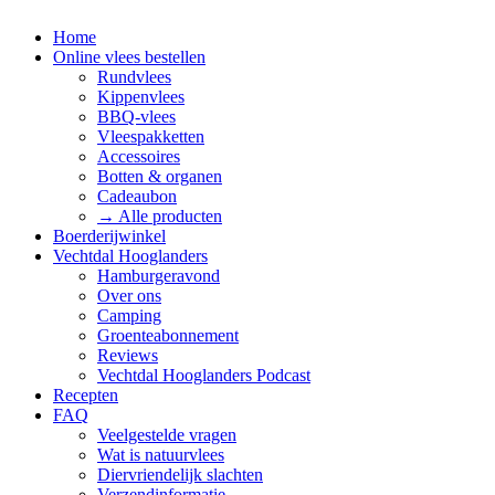
Home
Online vlees bestellen
Rundvlees
Kippenvlees
BBQ-vlees
Vleespakketten
Accessoires
Botten & organen
Cadeaubon
→ Alle producten
Boerderijwinkel
Vechtdal Hooglanders
Hamburgeravond
Over ons
Camping
Groenteabonnement
Reviews
Vechtdal Hooglanders Podcast
Recepten
FAQ
Veelgestelde vragen
Wat is natuurvlees
Diervriendelijk slachten
Verzendinformatie