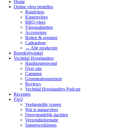
Home
Online vlees bestellen
Rundvlees
Kippenvlees
BBQ-vlees
Vleespakketten
Accessoires
Botten & organen
Cadeaubon
→ Alle producten
Boerderijwinkel
Vechtdal Hooglanders
Hamburgeravond
Over ons
Camping
Groenteabonnement
Reviews
Vechtdal Hooglanders Podcast
Recepten
FAQ
Veelgestelde vragen
Wat is natuurvlees
Diervriendelijk slachten
Verzendinformatie
Samenwerkingen