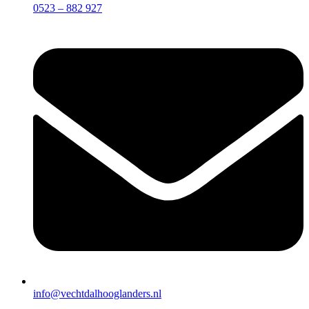
0523 – 882 927
info@vechtdalhooglanders.nl